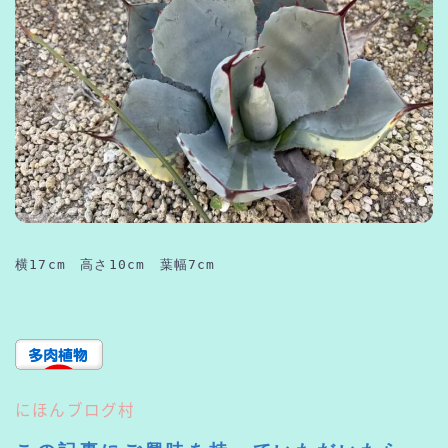
横17cm　高さ10cm　葉幅7cm
にほんブログ村