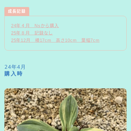
成長記録
24年４月
Ns
から購入
25年８月 記録なし
25年12月 横17cm 高さ10cm 葉幅7cm
24年4月
購入時