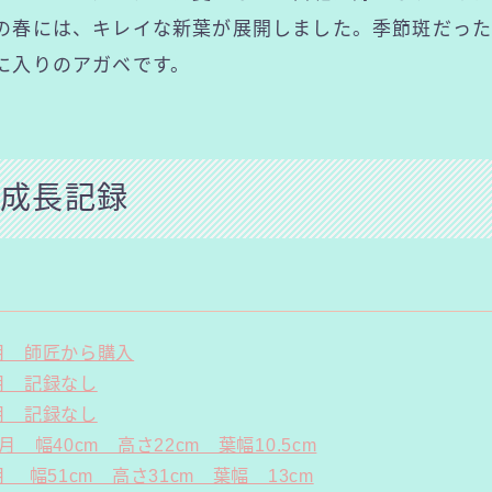
春には、キレイな新葉が展開しました。季節斑だった
入りのアガベです。
成長記録
7月 師匠から購入
9月 記録なし
7月 記録なし
1月 幅40cm 高さ22cm 葉幅10.5cm
月 幅51cm 高さ31cm 葉幅 13cm