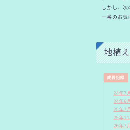
しかし、次の
一番のお気に
地植え
成長記録
24年
24年
25年
25年1
26年7