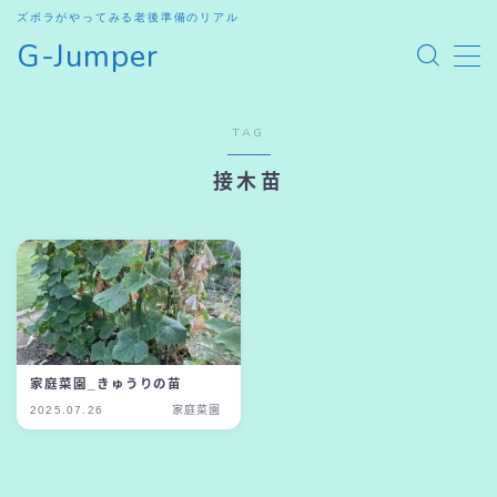
ズボラがやってみる老後準備のリアル
G-Jumper
MENU
TAG
HOME
接木苗
SHOP
お問合せ
家庭菜園_きゅうりの苗
2025.07.26
家庭菜園