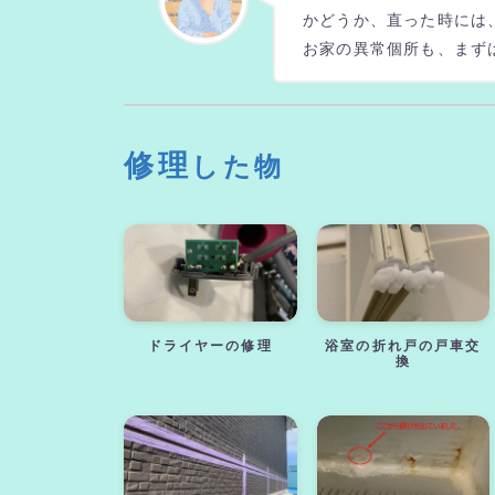
かどうか、直った時には
お家の異常個所も、まず
修理
した物
ドライヤーの修理
浴室の折れ戸の戸車交
換