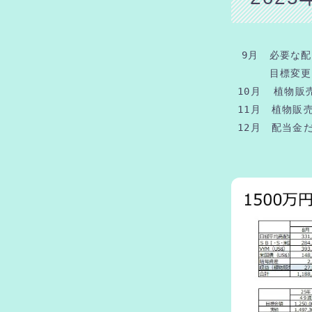
　9月　必要な配
　　　 目標変
 10月  植
 11月　植物
 12月　配当