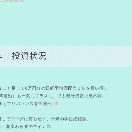
6年 投資状況
ちょっと足して6万円分の日経平均高配当５０を買い増し
HD連動）も一気にプラスに、でも暗号資産は絶不調。
まえてリバランスを実施⇒
記事
越しでブログは何もせず、日米の株は絶好調。
は、相変わらずのマイナス。