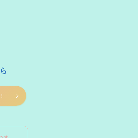
ら
！
です。