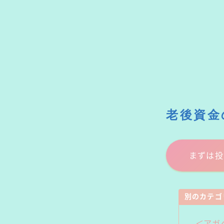
老後資金
まずは投
別のカテゴ
＜アガ