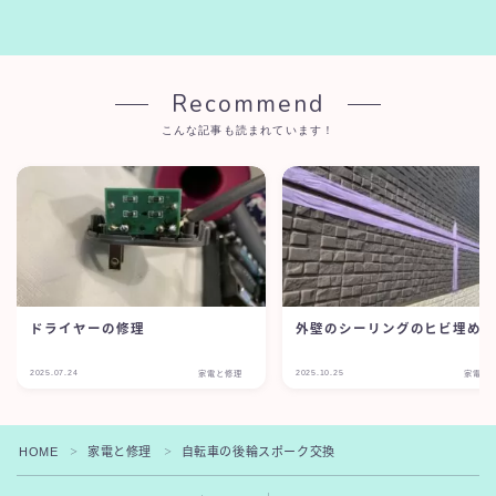
Recommend
こんな記事も読まれています！
ドライヤーの修理
外壁のシーリングのヒビ埋め
2025.07.24
2025.10.25
家電と修理
家電と
Follow Me
HOME
家電と修理
自転車の後輪スポーク交換
＞
＞